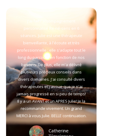
J'ai fait l'accompagnement
personnalisé Re-né-sens en 6
séances. Julie est une thérapeute
bienveillante, à l'écoute et très
professionnelle : elle s'adapte tout le
long du parcours en fonction de nos
besoins. De plus, elle m'a délivré
plusieurs précieux conseils dans
divers domaines. J'ai consulté divers
thérapeutes et j'avoue que je n'ai
jamais progressé en si peu de temps!
Il y a un AVANT et un APRES Julie! Je la
recommande vivement. Un grand
MERCI à vous Julie. BELLE continuation.
Catherine